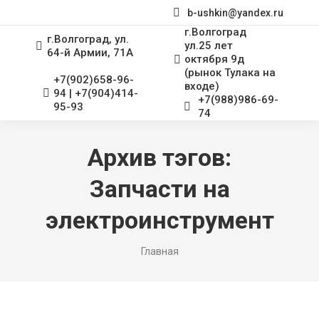
b-ushkin@yandex.ru
г.Волгоград
г.Волгоград, ул.
ул.25 лет
64-й Армии, 71А
октября 9д
(рынок Тулака на
+7(902)658-96-
входе)
94 | +7(904)414-
+7(988)986-69-
95-93
74
Архив тэгов:
Запчасти на
электроинструмент
Вы здесь:
Главная